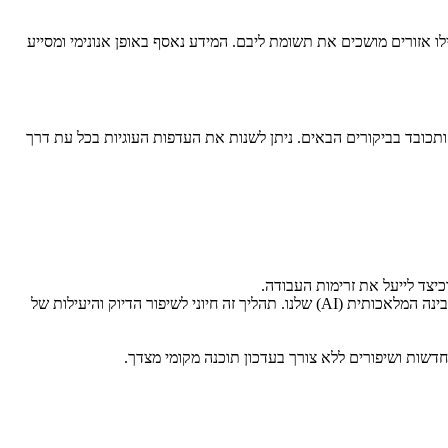
לוחצים ואילו אזורים מושכים את תשומת ליבם. המידע נאסף באופן אנונימי ומסייע
תכובד בביקורים הבאים. ניתן לשנות את העדפות העוגיות בכל עת דרך
כיצד לייעל את זרימות העבודה.
אנו עשויים להשתמש במידע אנונימי ומצטבר (שאינו מאפשר זיהוי שלך או של לקוחותיך) כדי לאמן ולשפר את מודלי הבינה המלאכותית (AI) שלנו. תהליך זה חיוני לשיפור הדיוק והיעילות של
דשות ושיפורים ללא צורך בעדכון תוכנה מקומי מצדך.