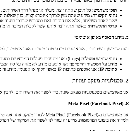
זהו מידע שאתה מזין באופן פעיל ויזום בעת שימושך בשירותים שלנו:
תוכן משתמש:
כל תוכן שאתה יוצר, מעלה או מנהל דרך השירותים. לדוגמה: טיוטו
נתוני תקשורת:
שלנו לאחר השליחה, אלא אם הגדרת זאת במפורש לצורכי תיעוד או נ
פרטי התקשרות:
כאשר אתה יוצר איתנו קשר לקבלת תמיכה או מידע,
ב. מידע הנאסף באופן אוטומטי
בעת שימושך בשירותים, אנו אוספים מידע טכני מסוים באופן אוטומטי, למ
נתוני שימוש ופעילות (Logs):
אנו מתעדים פעולות המבוצעות במערכת,
מידע על המכשיר והדפדפן:
אנו אוספים מידע לא מזהה על סוג המ
כתובת IP:
אנו אוספים כתובות IP באופן חלקי או אנונימי. מידע זה משמש אותנו למטרות אבטחה, למניעת הונאות ולניתוח תקלות טכניות, ואינו משמש לזיהוי אישי שלך.
2. טכנולוגיות מעקב ועוגיות
אנו משתמשים בטכנולוגיות מעקב שונות כדי לשפר את השירותים, להבין א
א. Meta Pixel (Facebook Pixel)
ולמדוד את ביצועי הפרסומות. מידע זה עוזר לנו לשפר את המיקוד של הפרסומ