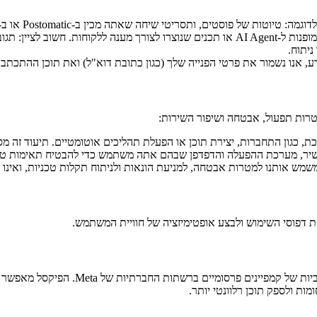
ת של פוסטים, ותסריטי שיחה שאתה מכין ב-Postomatic או ב-AI Agent.
מידע שאתה מזין לצורך אינטראקציה, כגון שאלות המופנות ל-AI Agent או תכנים שנוצר
יתוח.
 אנו נשמור את פרטי הפנייה שלך (כגון כתובת דוא"ל) ואת תוכן ההתכתבות
טרות תפעול, אבטחה ושיפור השירות:
 כגון התחברות, יצירת תוכן או הפעלת תהליכים אוטומטיים. תיעוד זה מס
כשיר, מערכת ההפעלה והדפדפן שבהם אתה משתמש כדי להבטיח תאימות טכ
ת דפוסי השימוש ולבצע אופטימיזציה של חוויית המשתמש.
אנו משתמשים ב-ta Pixel (Facebook Pixel
ות ולספק תוכן רלוונטי יותר.