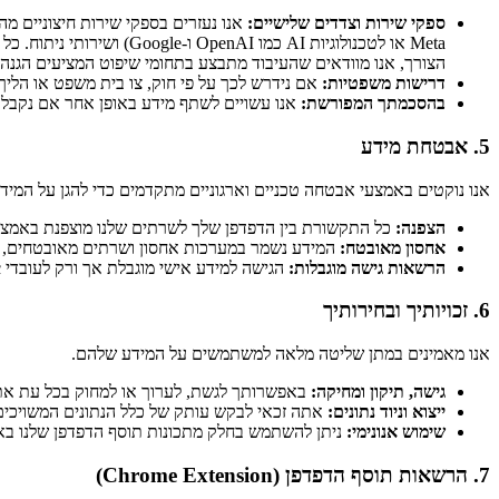
ספקי שירות וצדדים שלישיים:
Meta או לטכנולוגיות AI 
הצורך, אנו מוודאים שהעיבוד מתבצע בתחומי שיפוט המציעים הגנה נ
דרישות משפטיות:
אם נידרש לכך על פי חוק, צו בית משפט או הליך 
בהסכמתך המפורשת:
אנו עשויים לשתף מידע באופן אחר אם נקב
5. אבטחת מידע
אנו נוקטים באמצעי אבטחה טכניים וארגוניים מתקדמים כדי להגן על המידע
הצפנה:
כל התקשורת בין הדפדפן שלך לשרתים שלנו מוצפנת באמצעות פרוט
אחסון מאובטח:
המידע נשמר במערכות אחסון ושרתים מאובטחים, ה
הרשאות גישה מוגבלות:
הגישה למידע אישי מוגבלת אך ורק לעובדי Taskomatic מורשים הזקוקים לו לצורך ביצוע תפקידם. כל גישה כזו מתועדת ומפוקחת.
6. זכויותיך ובחירותיך
אנו מאמינים במתן שליטה מלאה למשתמשים על המידע שלהם.
גישה, תיקון ומחיקה:
באפשרותך לגשת, לערוך או למחוק בכל עת את 
ייצוא וניוד נתונים:
אתה זכאי לבקש עותק של כלל הנתונים המשויכים ל
שימוש אנונימי:
ניתן להשתמש בחלק מתכונות תוסף הדפדפן שלנו באופ
7. הרשאות תוסף הדפדפן (Chrome Extension)