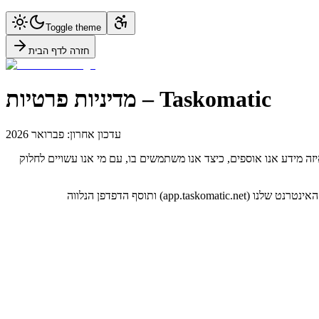
Toggle theme
חזרה לדף הבית
מדיניות פרטיות – Taskomatic
עדכון אחרון: פברואר 2026
ת מלאה איזה מידע אנו אוספים, כיצד אנו משתמשים בו, עם מי אנו עשויים לחלוק
מדיניות זו חלה על כלל השירותים והמוצרים של Taskomatic LTD ("החברה", "אנחנו", "אנו"), לרבות פלטפורמת Postomatic, שירות AI Agent, אתר האינטרנט שלנו (app.taskomatic.net) ותוסף הדפדפן הנלווה